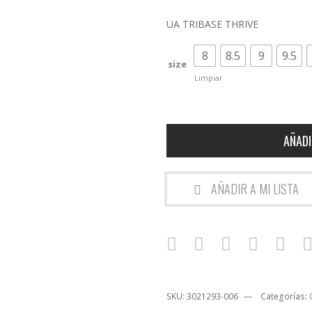
UA TRIBASE THRIVE
8
8.5
9
9.5
size
Limpiar
AÑADI
AÑADIR A MI LISTA
SKU:
3021293-006
Categorías: