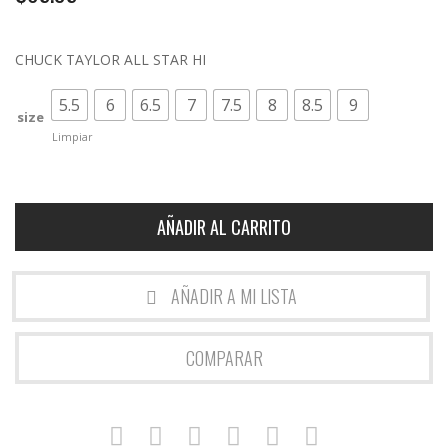
u
e
d
CHUCK TAYLOR ALL STAR HI
a
5.5
6
6.5
7
7.5
8
8.5
9
size
Limpiar
AÑADIR AL CARRITO
AÑADIR A MI LISTA
COMPARAR